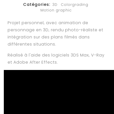
Catégories:
3D
Colorgrading
Motion graphic
Projet personnel, avec animation de
personnage en 3D, rendu photo-réaliste et
intégration sur des plans filmés dans
différentes situations.
Réalisé à l'aide des logiciels 3DS Max, V-Ray
et Adobe After Effects.