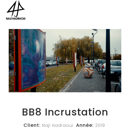
BB8 Incrustation
Client:
Année:
Naji Hadraoui
2019