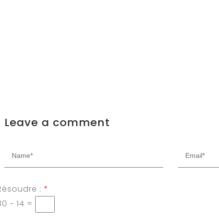
Leave a comment
Résoudre :
*
30 − 14 =