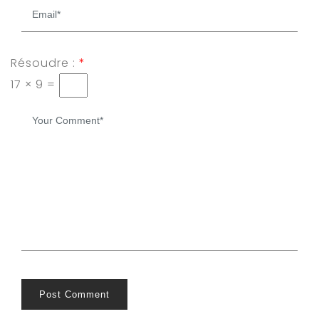
Résoudre :
*
17 × 9 =
Post Comment