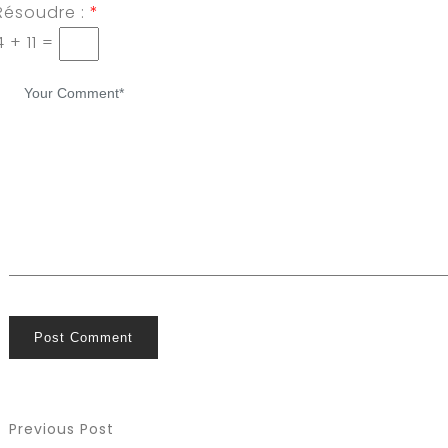
Résoudre :
*
4 + 11 =
Post Comment
Previous Post